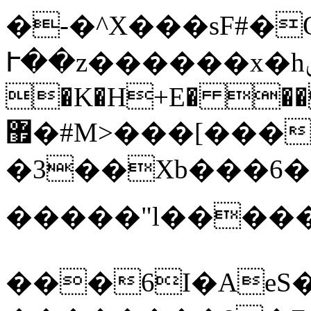
�-�^X���sF#�Q
Ւ��z������x�hݨaŀ�M�
�K�H+E� ��
޿�#M>���[����uޣ�V�2Z�lLJۤ��a����^����w�w5�q��g�����p(9Q��������V���l�W�M�Rk+$�O�z���[
�3��Xb���6��
�����"l�����=
���6I�AeS�j(Ah�B=�J�