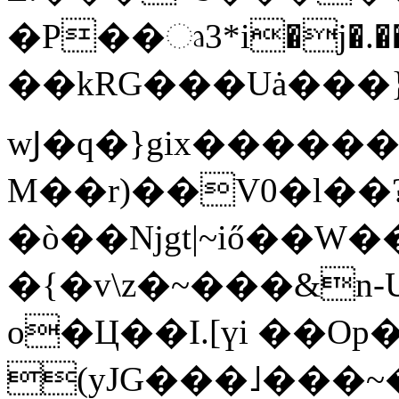
�P��ෘ3*i�j�.��
��kRG���Uȧ���
wͿ�q�}gix������
M��r)��V0�l��
�ò��Njgt|~iő��W�
�{�v\z�~���&n-
o�Ц��I.[үi ��O
(yJG���˩���