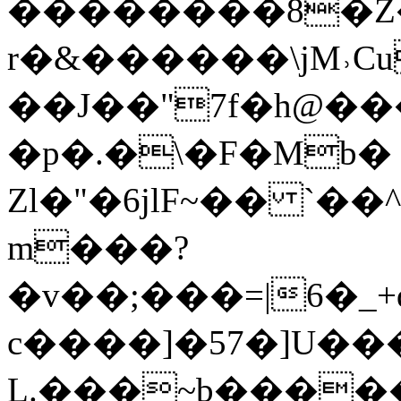
��������8�Z�
r�&������\jM˒Cu
��J��"7f�h@�
�p�.�\�F�Mb�
Zl�"�6jlF~�� `�
m���?
�v��;���=|6�_+qۤ��.�
c����]�57�]U����
L.���~b�����