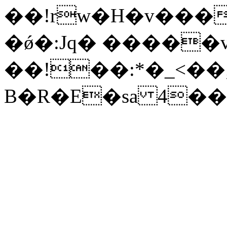
��!rw�H�v���
�ǿ�:Jq� �����
��!��:*�_<��
B�R�E�sa 4��w