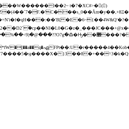
��W������l��2~ t�7�XC#>�()
��`7�F.�'C���s_0��Ãm�y��,+8Ξ�G���X�
i�f�qH���:��'B[ �E�6~{��4W&Q'�?�;Oށ$�r��o���V��9r�xK�n
�D2`ؐ�cp��NI�L0�G�z�_���JC���+@x��
g�߷�Ԣ��޵���?�������Zֹ}rǰ�ې�g��
 c*fW�[��a��q�ഏFPt��:U�r�����4��K
Ҥ7����5�sɟ����X�}3��8�+��^3�k�