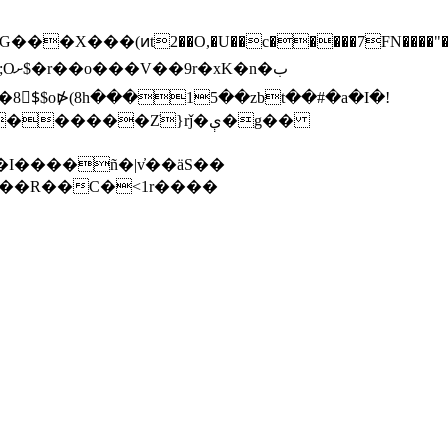
��(ͷt2��O,�U��c�����7FN����"�'��a
�ب
8$ٕ$o⋫(8h���15��zbt��#�a�I�!
ob�I����ñ�|v̓��ӓS��
Q��R��C�<1r����