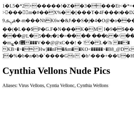
1�L5�*2+�����!�Z��3����Et<�*=�
>���m�#��X%��[���T�4F���t��DZ�(4
���=N'
ﱿڪ9�-m���NhK6w�&J\��S�j�4�O@�o
��(�L��$P�G.F�N���K�M I�9�$��2�
���@L�5��r�1�=���� ���b �^���%��<9)�@���??O7
�mܨ�J܎���V��@@xC��! � ? � L�ؘ\'h ���
KB>�>� Hw]��nF�&m��KO<�����>�B8_@D
]�%�b�n�b�`����Gʋ �h^���+��U�
Cynthia Vellons Nude Pics
Aliases: Virus Vellons, Cyntia Vellonc, Cynthia Wellons